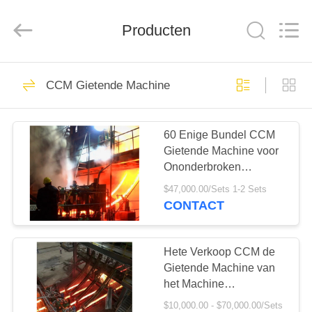
Leverancier.
Copyright
©
Producten
2022
steelrollingmills.com.
All
Rights
Reserved.
THUIS
CCM Gietende Machine
Staal Walserijen
PRODUCTEN
60 Enige Bundel CCM
Gietende Machine voor
OVER
Ononderbroken
ONS
Afgietsel
$47,000.00/Sets 1-2 Sets
CONTACT
FABRIEKSREIS
Hete Verkoop CCM de
Koudwalserijen
KWALITEITSCONTROLE
Gietende Machine van
het Machine
Ononderbroken
$10,000.00 - $70,000.00/Sets