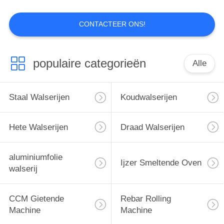
CONTACTEER ONS!
aluminiumfolie
populaire categorieën
Alle
walserij
Staal Walserijen
Koudwalserijen
Hete Walserijen
Draad Walserijen
aluminiumfolie
Ijzer Smeltende
Ijzer Smeltende Oven
walserij
Oven
CCM Gietende
Rebar Rolling
Machine
Machine