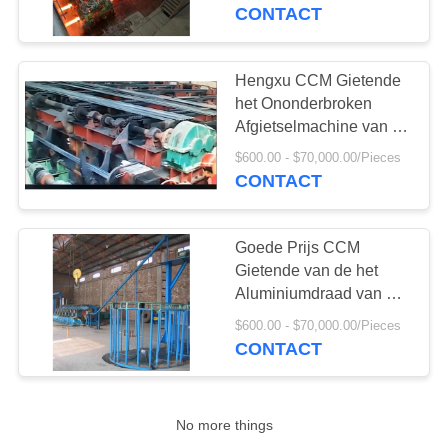
CONTACTEER
Afgietsel voor Staal
CONTACT
ONS
Hengxu CCM Gietende
VRAAG
het Ononderbroken
EEN
Afgietselmachine van de
Hete Walserijen
Machine hihg kwaliteit
OFFERTE
$600.00 - $70,000.00/Pieces
CONTACT
AAN
Goede Prijs CCM
Gietende van de het
Aluminiumdraad van het
Machinekoper de Kabel
$600.00 - $70,000.00/Pieces
Rolling Productielijn
CONTACT
Draad Walserijen
No more things