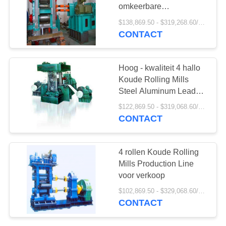
omkeerbare
koudwalserij
$138,869.50 - $319,268.60/Pieces
CONTACT
Hoog - kwaliteit 4 hallo
Koude Rolling Mills
Steel Aluminum Lead
Sheet
$122,869.50 - $319,068.60/Pieces
CONTACT
4 rollen Koude Rolling
Mills Production Line
voor verkoop
$102,869.50 - $329,068.60/Pieces
CONTACT