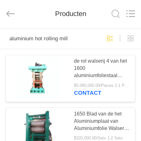
Hengxu
Machinery
Manufacture
Co.,
Producten
Ltd..
All
Rights
Reserved.
THUIS
aluminium hot rolling mill
PRODUCTEN
de rol walserij 4 van het
1600
OVER
aluminiumfoliestaal
ONS
hallo hete walserij
$5,080,000.00/Pieces 1-1 Pieces
CONTACT
FABRIEKSREIS
1650 Blad van de het
KWALITEITSCONTROLE
Aluminiumplaat van
Aluminiumfolie Walserij
6-8 Mm het Dikke
$320,000.00/Sets 1-2 Sets