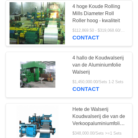
4 hoge Koude Rolling
Mills Diameter Roll
Roller hoog - kwaliteit
$112,869.50 - $319,068.60/Pieces
CONTACT
4 hallo de Koudwalserij
van de Aluminiumfolie
Walserij
$1,450,000.00/Sets 1-2 Sets
CONTACT
Hete de Walserij
Koudwalserij die van de
Verkoopaluminiumfolie
Machine maken
$348,000.00/Sets >=1 Sets