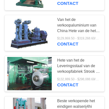
CONTACTEER
CONTACT
ONS
Van het de
VRAAG
verkoopaluminium van
EEN
China Hete van de het
bladfolie strook 4 hallo
OFFERTE
$129,869.50 - $319,268.60/Pieces
koudwalserij
CONTACT
AAN
Hete van het de
SITEMAP
Leveringsstaal van de
verkoopfabriek Strook 4
hoge het omkeren
PRIVACY
$132,889.50 - $298,088.69/Pieces
Koudwalserij
CONTACT
POLICY
Beste verkopende het
eindigen walserij4hi