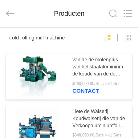
Hengxu
Machinery
Manufacture
Co.,
Producten
Ltd..
All
Rights
Reserved.
THUIS
cold rolling mill machine
PRODUCTEN
van de de molenprijs
van het staalaluminium
OVER
de koude van de de
ONS
koudwalserijkoude
$260,000.00/Sets >=1 Sets
rollende machine
CONTACT
FABRIEKSREIS
Hete de Walserij
KWALITEITSCONTROLE
Koudwalserij die van de
Verkoopaluminiumfolie
Machine maken
$348,000.00/Sets >=1 Sets