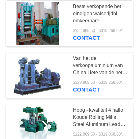
Beste verkopende het
eindigen walserij4hi
omkeerbare
koudwalserij
$138,869.50 - $319,268.60/Pieces
CONTACT
Van het de
verkoopaluminium van
China Hete van de het
bladfolie strook 4 hallo
$129,869.50 - $319,268.60/Pieces
koudwalserij
CONTACT
Hoog - kwaliteit 4 hallo
Koude Rolling Mills
Steel Aluminum Lead
Sheet
$122,869.50 - $319,068.60/Pieces