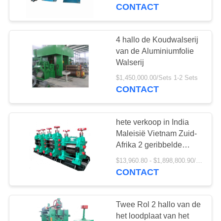
CONTACTEER
CONTACT
ONS
4 hallo de Koudwalserij
VRAAG
van de Aluminiumfolie
EEN
Walserij
OFFERTE
$1,450,000.00/Sets 1-2 Sets
CONTACT
AAN
hete verkoop in India
SITEMAP
Maleisië Vietnam Zuid-
Afrika 2 geribbelde
koudgewalste
PRIVACY
$13,960.80 - $1,898,800.90/Sets
staalfabriek walserij
CONTACT
POLICY
Twee Rol 2 hallo van de
het loodplaat van het