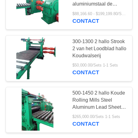
aluminiumstaal de
koudwalserij
$88,166.60 - $199,199.80/Sets
CONTACT
300-1300 2 hallo Strook
2 van het Loodblad hallo
Koudwalserij
$50,000.00/Sets 1-1 Sets
CONTACT
500-1450 2 hallo Koude
Rolling Mills Steel
Aluminum Lead Sheet
Strook
$265,000.00/Sets 1-1 Sets
CONTACT