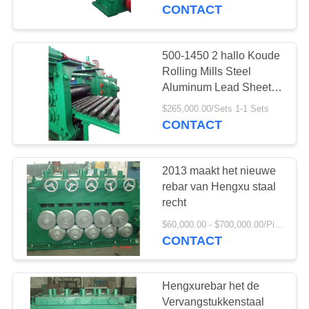
CONTACTEER
CONTACT
ONS
500-1450 2 hallo Koude
VRAAG
Rolling Mills Steel
EEN
Aluminum Lead Sheet
Strook
OFFERTE
$265,000.00/Sets 1-1 Sets
CONTACT
AAN
2013 maakt het nieuwe
SITEMAP
rebar van Hengxu staal
recht
PRIVACY
$60,000.00 - $700,000.00/Pieces
CONTACT
POLICY
Hengxurebar het de
Vervangstukkenstaal