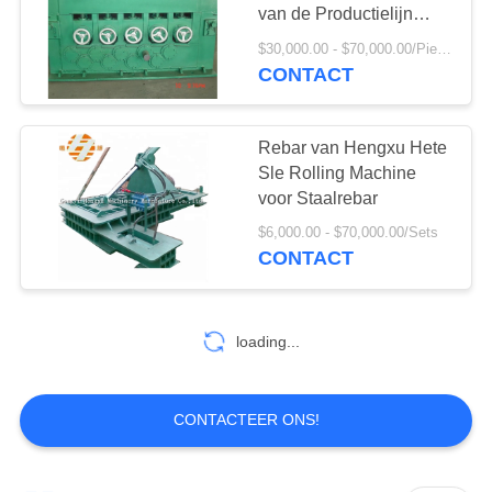
van de Productielijn
Walserij maakt recht
$30,000.00 - $70,000.00/Pieces
CONTACT
Rebar van Hengxu Hete
Sle Rolling Machine
voor Staalrebar
$6,000.00 - $70,000.00/Sets
CONTACT
loading...
CONTACTEER ONS!