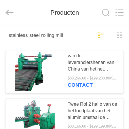
Hengxu
Machinery
Manufacture
Co.,
Producten
Ltd..
All
Rights
Reserved.
THUIS
stainless steel rolling mill
PRODUCTEN
van de
leveranciershenan van
OVER
China van het het
ONS
staalaluminium van het
$88,266.60 - $199,200.80/Sets
het loodblad de
CONTACT
strook2hi walserij
FABRIEKSREIS
Twee Rol 2 hallo van de
KWALITEITSCONTROLE
het loodplaat van het
aluminiumstaal de
koudwalserij
$88,166.60 - $199,199.80/Sets