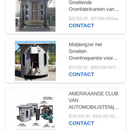
Smeltende
Ovenfabrikanten van
Ton Steel
$18,500.00 - $37,900.00/Sets
CONTACT
Middenijzer het
Smelten
Ovenfrequentie voor
het Smelten
$10,000.00 - $400,000.00/Sets
CONTACT
AMERIKAANSE CLUB
VAN
AUTOMOBILISTENijzer
het Smelten van het
$100,000.00 - $400,000.00/Sets
Ijzerstaven van de
CONTACT
Ovenopbrengst de hete