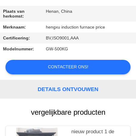
CONTACTEER
ONS
Plaats van
Henan, China
herkomst:
Merknaam:
hengxu induction furnace price
VRAAG
Certificering:
BV,ISO9001,AAA
EEN
OFFERTE
Modelnummer:
GW-500KG
AAN
CONTACTEER ONS!
DETAILS ONTVOUWEN
vergelijkbare producten
nieuw product 1 de