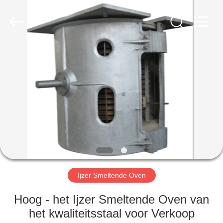
Leverancier.
Copyright
©
2022
steelrollingmills.com.
All
Rights
Reserved.
THUIS
PRODUCTEN
OVER
ONS
FABRIEKSREIS
Ijzer Smeltende Oven
KWALITEITSCONTROLE
Hoog - het Ijzer Smeltende Oven van
het kwaliteitsstaal voor Verkoop